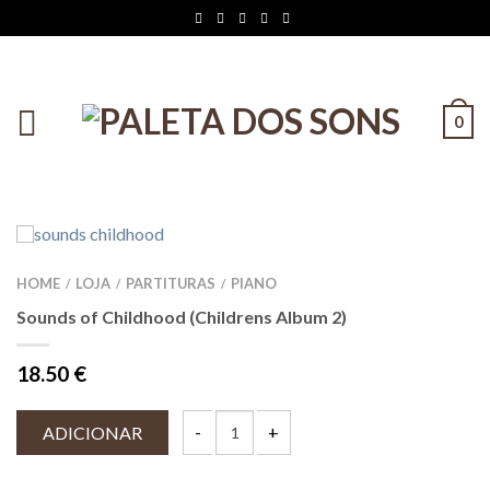
0
HOME
LOJA
PARTITURAS
PIANO
/
/
/
Sounds of Childhood (Childrens Album 2)
18.50
€
ADICIONAR