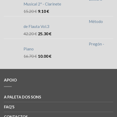
Musical 2º - Clarinete
15.20
€
9.10
€
Método
de Flauta Vol.3
42.20
€
25.30
€
Pregón -
Piano
16.70
€
10.00
€
APOIO
A PALETA DOS SONS
FAQ’S
CONTACTOS