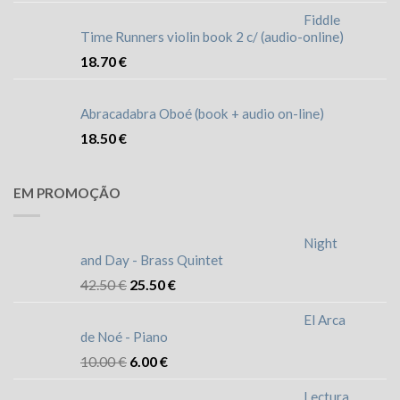
Fiddle
Time Runners violin book 2 c/ (audio-online)
18.70
€
Abracadabra Oboé (book + audio on-line)
18.50
€
EM PROMOÇÃO
Night
and Day - Brass Quintet
42.50
€
25.50
€
El Arca
de Noé - Piano
10.00
€
6.00
€
Lectura