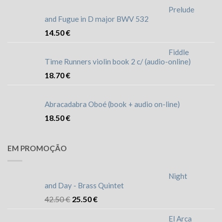
Prelude
and Fugue in D major BWV 532
14.50
€
Fiddle
Time Runners violin book 2 c/ (audio-online)
18.70
€
Abracadabra Oboé (book + audio on-line)
18.50
€
EM PROMOÇÃO
Night
and Day - Brass Quintet
42.50
€
25.50
€
El Arca