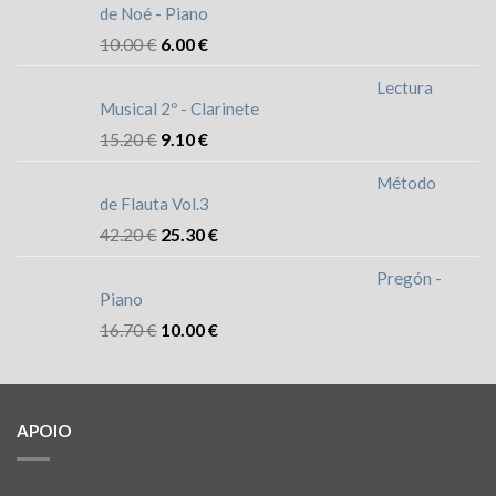
de Noé - Piano
10.00
€
6.00
€
Lectura
Musical 2º - Clarinete
15.20
€
9.10
€
Método
de Flauta Vol.3
42.20
€
25.30
€
Pregón -
Piano
16.70
€
10.00
€
APOIO