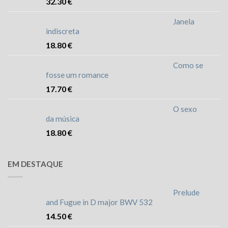
32.30
€
Janela
indiscreta
18.80
€
Como se
fosse um romance
17.70
€
O sexo
da música
18.80
€
EM DESTAQUE
Prelude
and Fugue in D major BWV 532
14.50
€