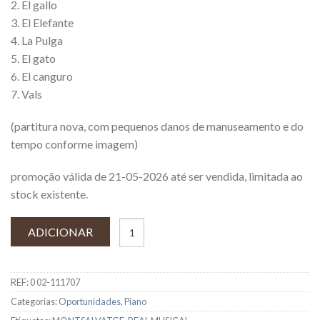
2. El gallo
3. El Elefante
4. La Pulga
5. El gato
6. El canguro
7. Vals
(partitura nova, com pequenos danos de manuseamento e do
tempo conforme imagem)
promoção válida de 21-05-2026 até ser vendida, limitada ao
stock existente.
ADICIONAR
REF:
0 02-111707
Categorias:
Oportunidades
,
Piano