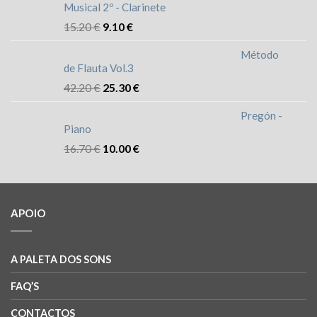
Musical 2º - Clarinete
15.20
€
9.10
€
Método
de Flauta Vol.3
42.20
€
25.30
€
Pregón -
Piano
16.70
€
10.00
€
APOIO
A PALETA DOS SONS
FAQ’S
CONTACTOS