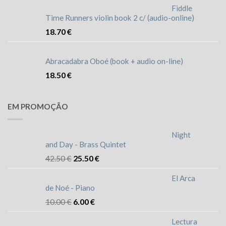
Fiddle
Time Runners violin book 2 c/ (audio-online)
18.70
€
Abracadabra Oboé (book + audio on-line)
18.50
€
EM PROMOÇÃO
Night
and Day - Brass Quintet
42.50
€
25.50
€
El Arca
de Noé - Piano
10.00
€
6.00
€
Lectura