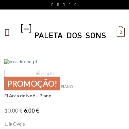
0
PROMOÇÃO!
HOME
LOJA
PARTITURAS
PIANO
/
/
/
El Arca de Noé – Piano
10.00
€
6.00
€
1. la Oveja