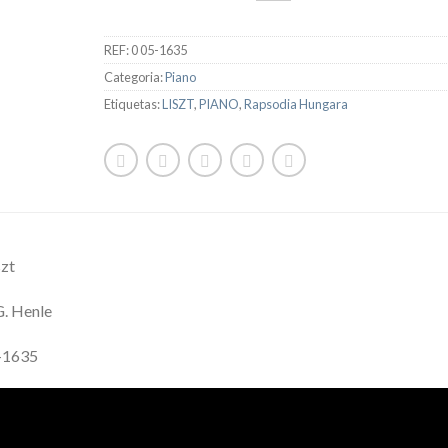
REF:
0 05-1635
Categoria:
Piano
Etiquetas:
LISZT
,
PIANO
,
Rapsodia Hungara
szt
G. Henle
5-1635