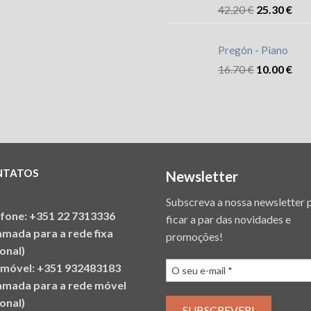
42.20
€
25.30
€
Pregón - Piano
16.70
€
10.00
€
NTATOS
Newsletter
Subscreva a nossa newsletter 
efone: +351 22 7313336
ficar a par das novidades e
amada para a rede fixa
promoções!
onal)
emóvel: +351 932483183
amada para a rede móvel
onal)