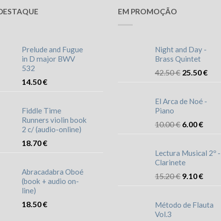
DESTAQUE
EM PROMOÇÃO
Prelude and Fugue
Night and Day -
in D major BWV
Brass Quintet
532
42.50
€
25.50
€
14.50
€
El Arca de Noé -
Fiddle Time
Piano
Runners violin book
10.00
€
6.00
€
2 c/ (audio-online)
18.70
€
Lectura Musical 2º -
Clarinete
Abracadabra Oboé
15.20
€
9.10
€
(book + audio on-
line)
18.50
€
Método de Flauta
Vol.3