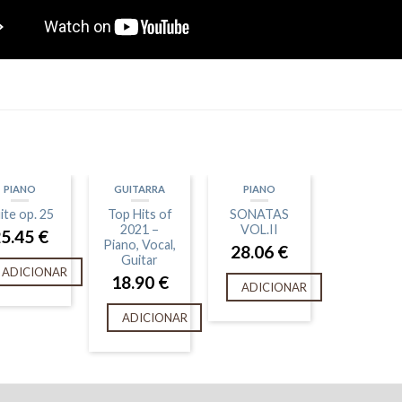
PIANO
GUITARRA
PIANO
ite op. 25
Top Hits of
SONATAS
2021 –
VOL.II
25.45
€
Piano, Vocal,
28.06
€
Guitar
ADICIONAR
18.90
€
ADICIONAR
ADICIONAR