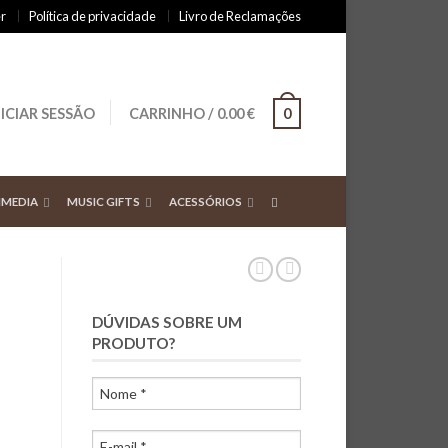
r
Política de privacidade
Livro de Reclamações
NICIAR SESSÃO
CARRINHO
/
0.00
€
0
IMEDIA
MUSIC GIFTS
ACESSÓRIOS
DÚVIDAS SOBRE UM
PRODUTO?