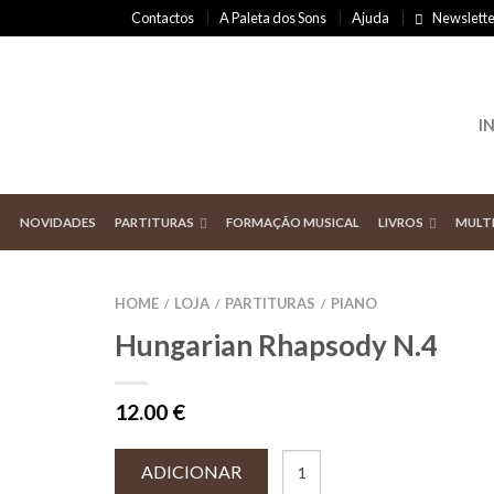
Contactos
A Paleta dos Sons
Ajuda
Newslette
I
NOVIDADES
PARTITURAS
FORMAÇÃO MUSICAL
LIVROS
MULT
HOME
LOJA
PARTITURAS
PIANO
/
/
/
Hungarian Rhapsody N.4
12.00
€
ADICIONAR