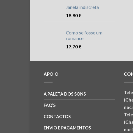
Janela indiscreta
18.80
€
Como se fosse um
romance
17.70
€
APOIO
CO
Tel
A PALETA DOS SONS
(Ch
FAQ’S
naci
Tel
CONTACTOS
(Ch
ENVIO E PAGAMENTOS
naci