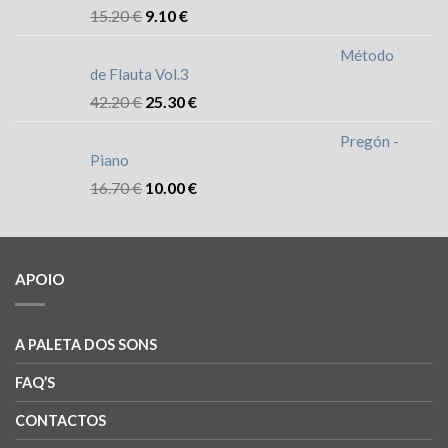
15.20
€
9.10
€
Método
de Flauta Vol.3
42.20
€
25.30
€
Pregón -
Piano
16.70
€
10.00
€
APOIO
A PALETA DOS SONS
FAQ’S
CONTACTOS