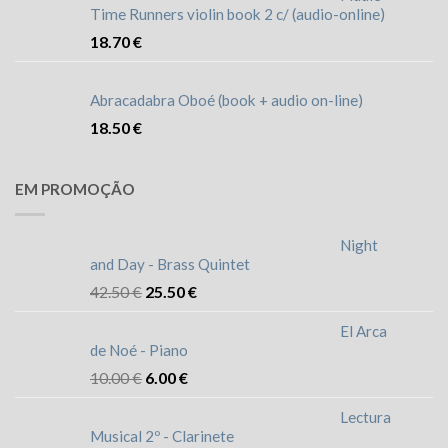
Time Runners violin book 2 c/ (audio-online)
18.70
€
Abracadabra Oboé (book + audio on-line)
18.50
€
EM PROMOÇÃO
Night
and Day - Brass Quintet
42.50
€
25.50
€
El Arca
de Noé - Piano
10.00
€
6.00
€
Lectura
Musical 2º - Clarinete