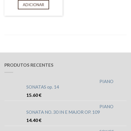
ADICIONAR
PRODUTOS RECENTES
PIANO
SONATAS op. 14
15.60
€
PIANO
SONATA NO. 30 IN E MAJOR OP. 109
14.40
€