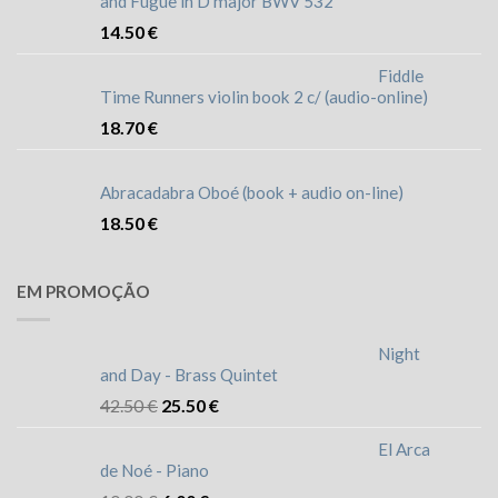
and Fugue in D major BWV 532
14.50
€
Fiddle
Time Runners violin book 2 c/ (audio-online)
18.70
€
Abracadabra Oboé (book + audio on-line)
18.50
€
EM PROMOÇÃO
Night
and Day - Brass Quintet
42.50
€
25.50
€
El Arca
de Noé - Piano