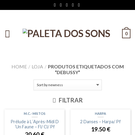
0
HOME
/
LOJA
/
PRODUTOS ETIQUETADOS COM
“DEBUSSY”
FILTRAR
M.C.- MISTOS
HARPA
Prélude à L´Après-Midi D
2 Danses – Harpa/ Pf
´Un Faune – Fl/ Cl/ Pf
19.50
€
20.60
€