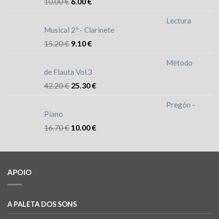
10.00
€
6.00
€
Lectura
Musical 2º - Clarinete
15.20
€
9.10
€
Método
de Flauta Vol.3
42.20
€
25.30
€
Pregón -
Piano
16.70
€
10.00
€
APOIO
A PALETA DOS SONS