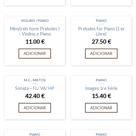
VIOLINO / PIANO
PIANO
Minstrels form Preludes I
Preludes for Piano (1 er
– Violino e Piano
Livre)
11.00
€
27.50
€
ADICIONAR
ADICIONAR
M.C.- MISTOS
PIANO
Sonata – FL/ VA/ HP
Images 1re Série
42.40
€
15.40
€
ADICIONAR
ADICIONAR
PIANO
PIANO