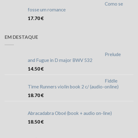
Como se
fosse um romance
17.70
€
EM DESTAQUE
Prelude
and Fugue in D major BWV 532
14.50
€
Fiddle
Time Runners violin book 2 c/ (audio-online)
18.70
€
Abracadabra Oboé (book + audio on-line)
18.50
€