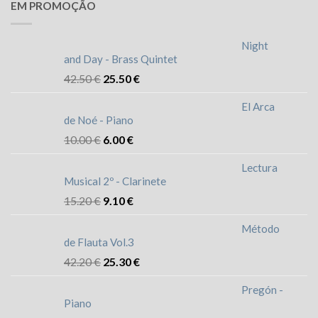
EM PROMOÇÃO
Night
and Day - Brass Quintet
42.50
€
25.50
€
El Arca
de Noé - Piano
10.00
€
6.00
€
Lectura
Musical 2º - Clarinete
15.20
€
9.10
€
Método
de Flauta Vol.3
42.20
€
25.30
€
Pregón -
Piano