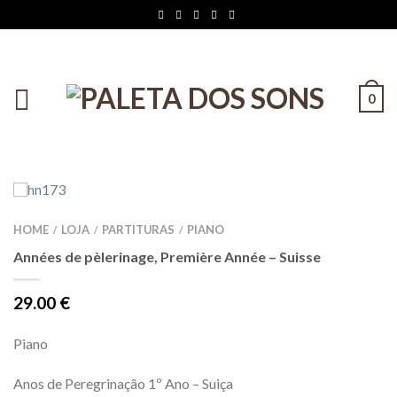
0
HOME
LOJA
PARTITURAS
PIANO
/
/
/
Années de pèlerinage, Première Année – Suisse
29.00
€
Piano
Anos de Peregrinação 1º Ano – Suiça