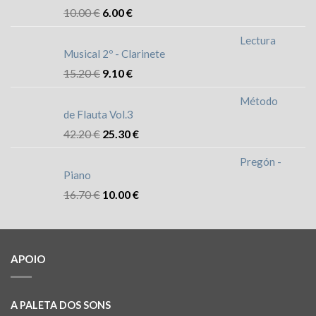
10.00
€
6.00
€
Lectura
Musical 2º - Clarinete
15.20
€
9.10
€
Método
de Flauta Vol.3
42.20
€
25.30
€
Pregón -
Piano
16.70
€
10.00
€
APOIO
A PALETA DOS SONS