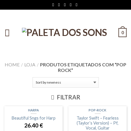
0
HOME
/
LOJA
/
PRODUTOS ETIQUETADOS COM “POP
ROCK”
FILTRAR
HARPA
POP-ROCK
Beautiful Sngs for Harp
Taylor Swift – Fearless
(Taylor’s Version) – Pf,
26.40
€
Vocal, Guitar