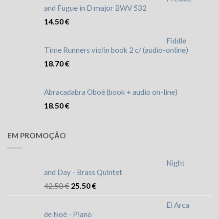
and Fugue in D major BWV 532
14.50
€
Fiddle
Time Runners violin book 2 c/ (audio-online)
18.70
€
Abracadabra Oboé (book + audio on-line)
18.50
€
EM PROMOÇÃO
Night
and Day - Brass Quintet
42.50
€
25.50
€
El Arca
de Noé - Piano