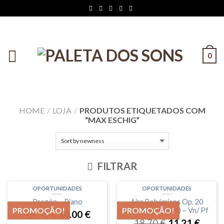
0
HOME
/
LOJA
/
PRODUTOS ETIQUETADOS COM
“MAX ESCHIG”
FILTRAR
OPORTUNIDADES
OPORTUNIDADES
Pregón – Piano
Airs Bohémiens Op. 20
PROMOÇÃO!
PROMOÇÃO!
(Zigeunerweisen) – Vn/ Pf
16.70
€
10.00
€
18.70
€
11.21
€