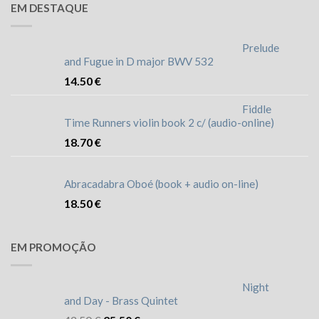
EM DESTAQUE
Prelude
and Fugue in D major BWV 532
14.50
€
Fiddle
Time Runners violin book 2 c/ (audio-online)
18.70
€
Abracadabra Oboé (book + audio on-line)
18.50
€
EM PROMOÇÃO
Night
and Day - Brass Quintet