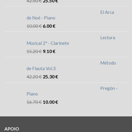
42.50
€
25.50
€
El Arca
de Noé - Piano
10.00
€
6.00
€
Lectura
Musical 2º - Clarinete
15.20
€
9.10
€
Método
de Flauta Vol.3
42.20
€
25.30
€
Pregón -
Piano
16.70
€
10.00
€
APOIO