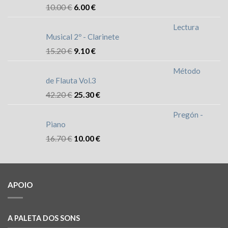
10.00
€
6.00
€
Lectura
Musical 2º - Clarinete
15.20
€
9.10
€
Método
de Flauta Vol.3
42.20
€
25.30
€
Pregón -
Piano
16.70
€
10.00
€
APOIO
A PALETA DOS SONS