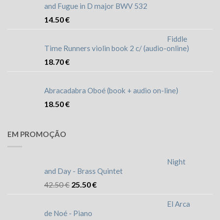
and Fugue in D major BWV 532
14.50
€
Fiddle
Time Runners violin book 2 c/ (audio-online)
18.70
€
Abracadabra Oboé (book + audio on-line)
18.50
€
EM PROMOÇÃO
Night
and Day - Brass Quintet
42.50
€
25.50
€
El Arca
de Noé - Piano