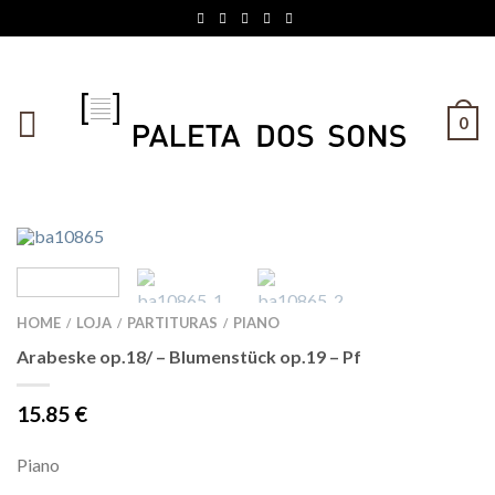
0
HOME
LOJA
PARTITURAS
PIANO
/
/
/
Arabeske op.18/ – Blumenstück op.19 – Pf
15.85
€
Piano