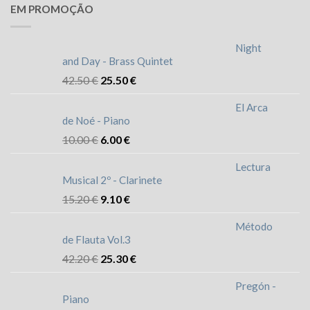
EM PROMOÇÃO
Night
and Day - Brass Quintet
42.50
€
25.50
€
El Arca
de Noé - Piano
10.00
€
6.00
€
Lectura
Musical 2º - Clarinete
15.20
€
9.10
€
Método
de Flauta Vol.3
42.20
€
25.30
€
Pregón -
Piano