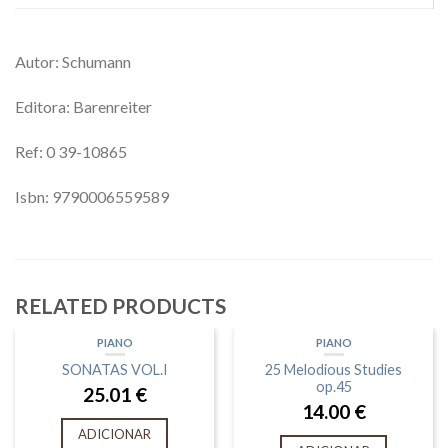
Autor: Schumann
Editora: Barenreiter
Ref: 0 39-10865
Isbn: 9790006559589
RELATED PRODUCTS
PIANO
PIANO
SONATAS VOL.I
25 Melodious Studies
op.45
25.01
€
14.00
€
ADICIONAR