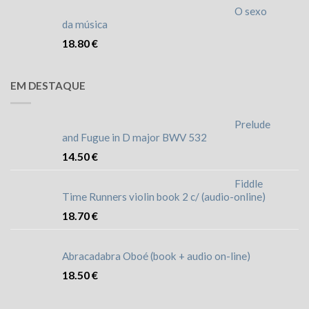
O sexo
da música
18.80
€
EM DESTAQUE
Prelude
and Fugue in D major BWV 532
14.50
€
Fiddle
Time Runners violin book 2 c/ (audio-online)
18.70
€
Abracadabra Oboé (book + audio on-line)
18.50
€