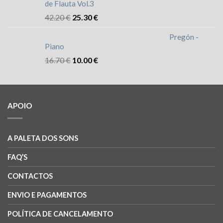
de Flauta Vol.3
42.20
€
25.30
€
Pregón -
Piano
16.70
€
10.00
€
APOIO
A PALETA DOS SONS
FAQ’S
CONTACTOS
ENVIO E PAGAMENTOS
POLÍTICA DE CANCELAMENTO