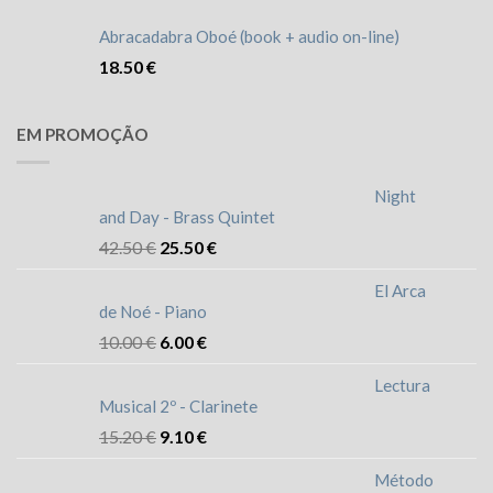
Abracadabra Oboé (book + audio on-line)
18.50
€
EM PROMOÇÃO
Night
and Day - Brass Quintet
42.50
€
25.50
€
El Arca
de Noé - Piano
10.00
€
6.00
€
Lectura
Musical 2º - Clarinete
15.20
€
9.10
€
Método