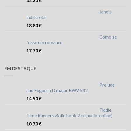
32.30
€
Janela
indiscreta
18.80
€
Como se
fosse um romance
17.70
€
EM DESTAQUE
Prelude
and Fugue in D major BWV 532
14.50
€
Fiddle
Time Runners violin book 2 c/ (audio-online)
18.70
€