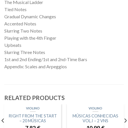
The Musical Ladder
Tied Notes
Gradual Dynamic Changes
Accented Notes
Slurring Two Notes
Playing with the 4th Finger
Upbeats
Slurring Three Notes
1st and 2nd Ending/1st and 2nd-Time Bars
Appendix: Scales and Arpeggios
RELATED PRODUCTS
VIOLINO
VIOLINO
RIGHT FROM THE START
MÚSICAS CONHECIDAS
– 20 MÚSICAS
VOL.I – 2 VNS
7.82
€
10.99
€