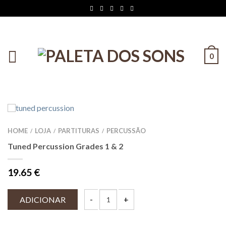
0
HOME
LOJA
PARTITURAS
PERCUSSÃO
/
/
/
Tuned Percussion Grades 1 & 2
19.65
€
ADICIONAR