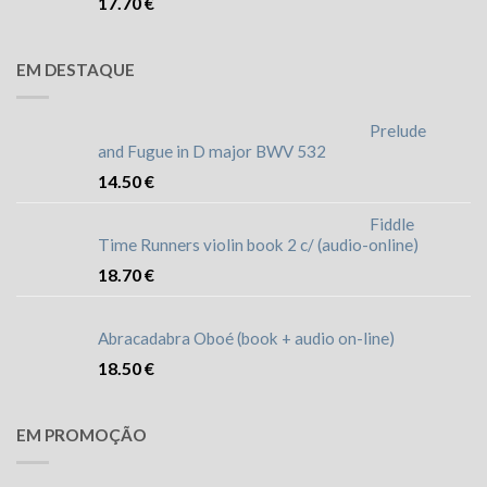
17.70
€
EM DESTAQUE
Prelude
and Fugue in D major BWV 532
14.50
€
Fiddle
Time Runners violin book 2 c/ (audio-online)
18.70
€
Abracadabra Oboé (book + audio on-line)
18.50
€
EM PROMOÇÃO