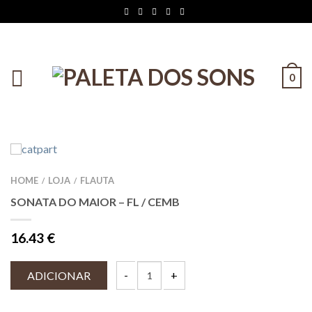
0
HOME
LOJA
FLAUTA
/
/
SONATA DO MAIOR – FL / CEMB
16.43
€
ADICIONAR