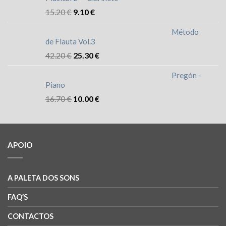
15.20
€
9.10
€
Método
de Flauta Vol.3
42.20
€
25.30
€
Pregón -
Piano
16.70
€
10.00
€
APOIO
A PALETA DOS SONS
FAQ’S
CONTACTOS