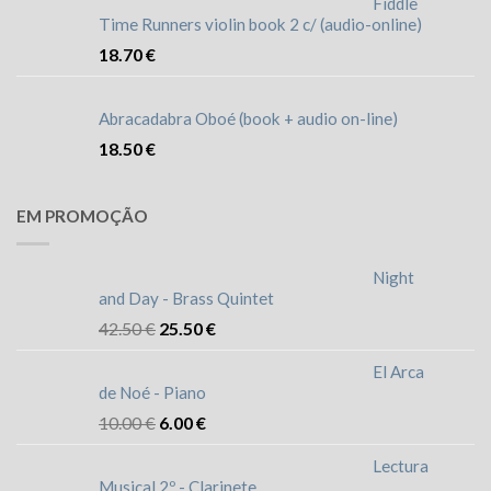
Fiddle
Time Runners violin book 2 c/ (audio-online)
18.70
€
Abracadabra Oboé (book + audio on-line)
18.50
€
EM PROMOÇÃO
Night
and Day - Brass Quintet
42.50
€
25.50
€
El Arca
de Noé - Piano
10.00
€
6.00
€
Lectura
Musical 2º - Clarinete