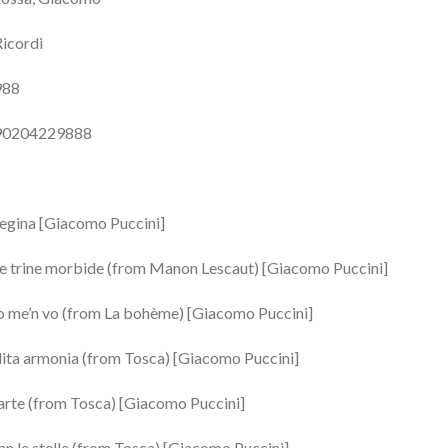
Ricordi
988
790204229888
Regina [Giacomo Puccini]
lle trine morbide (from Manon Lescaut) [Giacomo Puccini]
o me’n vo (from La bohème) [Giacomo Puccini]
ita armonia (from Tosca) [Giacomo Puccini]
d’arte (from Tosca) [Giacomo Puccini]
van le stelle (from Tosca) [Giacomo Puccini]