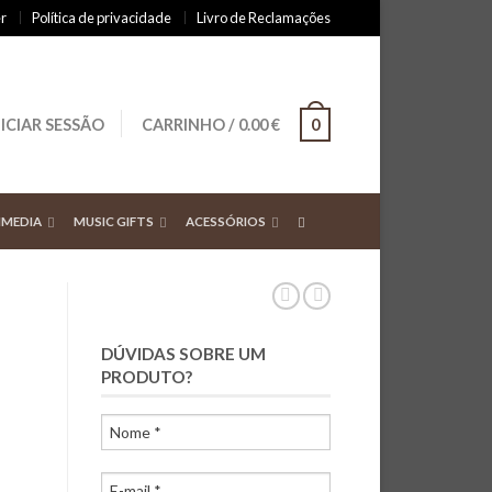
r
Política de privacidade
Livro de Reclamações
NICIAR SESSÃO
CARRINHO
/
0.00
€
0
IMEDIA
MUSIC GIFTS
ACESSÓRIOS
DÚVIDAS SOBRE UM
PRODUTO?