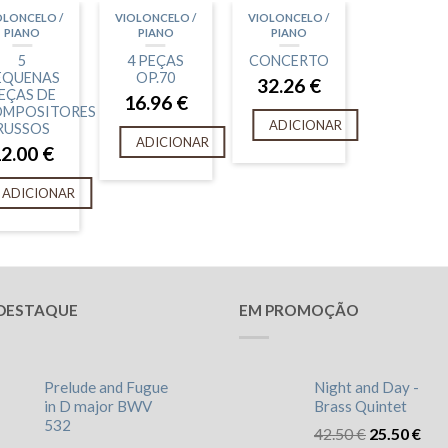
OLONCELO /
VIOLONCELO /
VIOLONCELO /
PIANO
PIANO
PIANO
5
4 PEÇAS
CONCERTO
EQUENAS
OP.70
32.26
€
EÇAS DE
16.96
€
MPOSITORES
ADICIONAR
RUSSOS
ADICIONAR
12.00
€
ADICIONAR
DESTAQUE
EM PROMOÇÃO
Prelude and Fugue
Night and Day -
in D major BWV
Brass Quintet
532
42.50
€
25.50
€