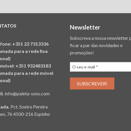
NTATOS
Newsletter
Subscreva a nossa newsletter 
efone: +351 22 7313336
ficar a par das novidades e
amada para a rede fixa
promoções!
onal)
emóvel: +351 932483183
amada para a rede móvel
onal)
il.
info@paleta-sons.com
ada.
Pct. Soeiro Pereira
es, 76 4500-216 Espinho