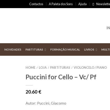
Contactos
A Paleta dos Sons
Ajuda
Newslette
I
NOVIDADES
PARTITURAS
FORMAÇÃO MUSICAL
LIVROS
MULT
HOME
LOJA
PARTITURAS
VIOLONCELO / PIANO
/
/
/
Puccini for Cello – Vc/ Pf
20.60
€
Autor: Puccini, Giacomo