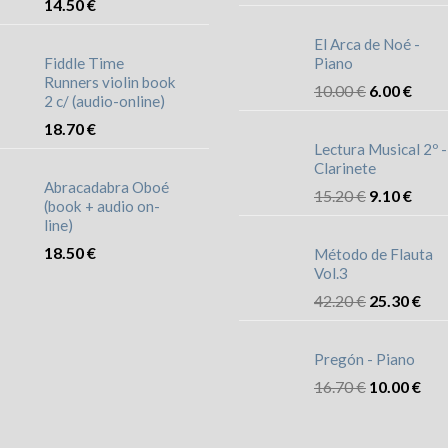
14.50
€
El Arca de Noé -
Fiddle Time
Piano
Runners violin book
10.00
€
6.00
€
2 c/ (audio-online)
18.70
€
Lectura Musical 2º -
Clarinete
Abracadabra Oboé
15.20
€
9.10
€
(book + audio on-
line)
18.50
€
Método de Flauta
Vol.3
42.20
€
25.30
€
Pregón - Piano
16.70
€
10.00
€