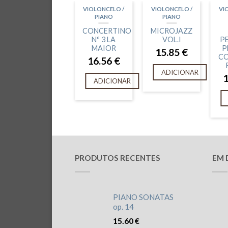
VIOLONCELO /
VIOLONCELO /
VI
PIANO
PIANO
CONCERTINO
MICROJAZZ
Nº 3 LA
VOL.I
P
MAIOR
P
15.85
€
CO
16.56
€
ADICIONAR
ADICIONAR
PRODUTOS RECENTES
EM 
PIANO SONATAS
op. 14
15.60
€