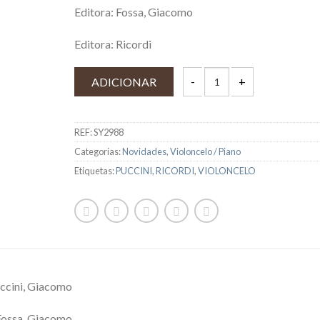
Editora: Fossa, Giacomo
Editora: Ricordi
ADICIONAR
REF:
SY2988
Categorias:
Novidades
,
Violoncelo / Piano
Etiquetas:
PUCCINI
,
RICORDI
,
VIOLONCELO
ccini, Giacomo
Fossa, Giacomo