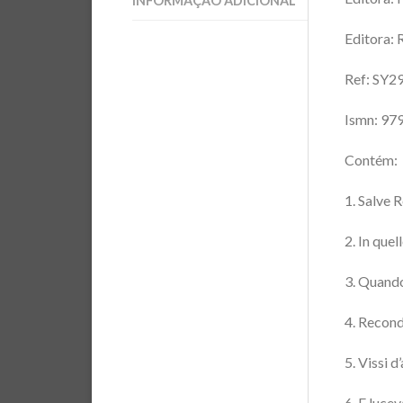
INFORMAÇÃO ADICIONAL
Editora: 
Ref: SY2
Ismn: 9
Contém:
1. Salve 
2. In que
3. Quand
4. Recond
5. Vissi 
6. E luce