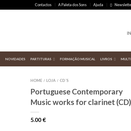
Contactos
A Paleta dos Sons
Ajuda
Newslette
I
NOVIDADES
PARTITURAS
FORMAÇÃO MUSICAL
LIVROS
MULT
HOME
LOJA
CD´S
/
/
Portuguese Contemporary
Music works for clarinet (CD
5.00
€