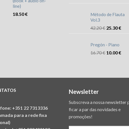
(book + audio on-
line)
18.50
€
Método de Flauta
Vol.3
42.20
€
25.30
€
Pregón - Piano
16.70
€
10.00
€
NTATOS
Newsletter
Subscreva a nossa newsletter 
efone: +351 22 7313336
ficar a par das novidades e
amada para a rede fixa
promoções!
onal)