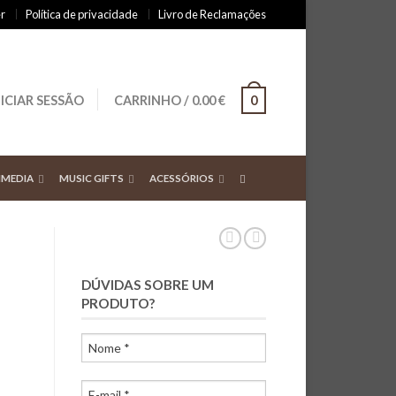
r
Política de privacidade
Livro de Reclamações
NICIAR SESSÃO
CARRINHO
/
0.00
€
0
IMEDIA
MUSIC GIFTS
ACESSÓRIOS
DÚVIDAS SOBRE UM
)
PRODUTO?