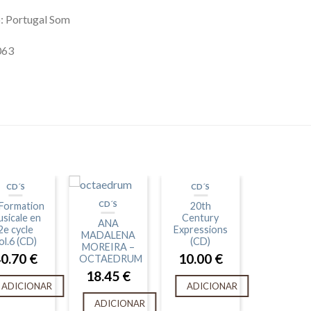
: Portugal Som
063
CD´S
CD´S
CD´S
 Formation
20th
sicale en
Century
ANA
2e cycle
Expressions
MADALENA
ol.6 (CD)
(CD)
MOREIRA –
40.70
€
10.00
€
OCTAEDRUM
18.45
€
ADICIONAR
ADICIONAR
ADICIONAR