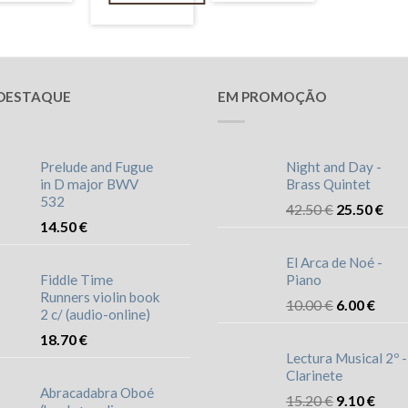
DESTAQUE
EM PROMOÇÃO
Prelude and Fugue
Night and Day -
in D major BWV
Brass Quintet
532
42.50
€
25.50
€
14.50
€
El Arca de Noé -
Fiddle Time
Piano
Runners violin book
10.00
€
6.00
€
2 c/ (audio-online)
18.70
€
Lectura Musical 2º -
Clarinete
Abracadabra Oboé
15.20
€
9.10
€