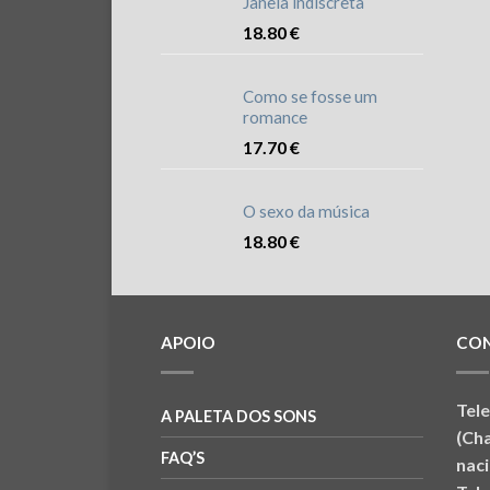
Janela indiscreta
18.80
€
Como se fosse um
romance
17.70
€
O sexo da música
18.80
€
APOIO
CO
Tel
A PALETA DOS SONS
(Ch
FAQ’S
naci