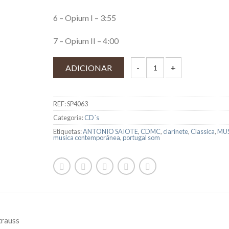
6 – Opium I – 3:55
7 – Opium II – 4:00
ADICIONAR
REF:
SP4063
Categoria:
CD´s
Etiquetas:
ANTONIO SAIOTE
,
CDMC
,
clarinete
,
Classica
,
MU
musica contemporânea
,
portugal som
trauss