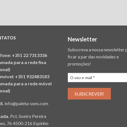
NTATOS
Newsletter
Subscreva a nossa newsletter 
efone: +351 22 7313336
ficar a par das novidades e
amada para a rede fixa
promoções!
onal)
emóvel: +351 932483183
amada para a rede móvel
onal)
il.
info@paleta-sons.com
ada.
Pct. Soeiro Pereira
es, 76 4500-216 Espinho