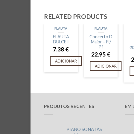
RELATED PRODUCTS
FLAUTA
FLAUTA
FLAUTA
Concerto D
DULCE I
Major – Fl/
Pf
op
7.38
€
22.95
€
ADICIONAR
ADICIONAR
PRODUTOS RECENTES
EM 
PIANO SONATAS