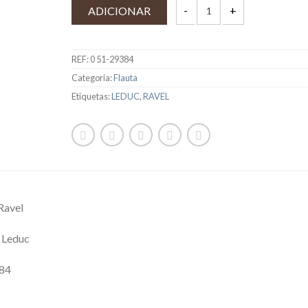
ADICIONAR
REF:
0 51-29384
Categoria:
Flauta
Etiquetas:
LEDUC
,
RAVEL
Ravel
 Leduc
84