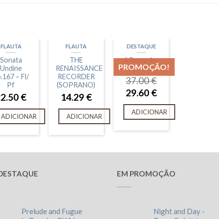
FLAUTA
FLAUTA
DESTAQUE
Sonata
THE
6 Recorder
PROMOÇÃO!
Undine
RENAISSANCE
Sonatas
.167 – Fl/
RECORDER
37.00
€
Pf
(SOPRANO)
29.60
€
22.50
€
14.29
€
ADICIONAR
ADICIONAR
ADICIONAR
DESTAQUE
EM PROMOÇÃO
Prelude and Fugue
Night and Day -