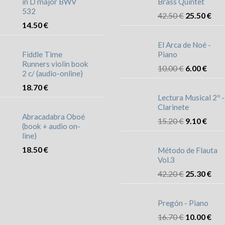
in D major BWV
Brass Quintet
532
42.50
€
25.50
€
14.50
€
El Arca de Noé -
Fiddle Time
Piano
Runners violin book
10.00
€
6.00
€
2 c/ (audio-online)
18.70
€
Lectura Musical 2º -
Clarinete
Abracadabra Oboé
15.20
€
9.10
€
(book + audio on-
line)
18.50
€
Método de Flauta
Vol.3
42.20
€
25.30
€
Pregón - Piano
16.70
€
10.00
€