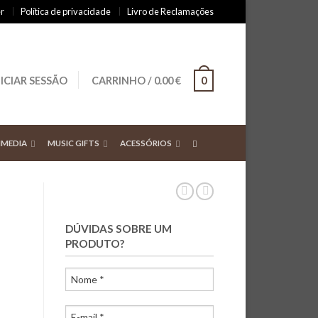
r
Política de privacidade
Livro de Reclamações
NICIAR SESSÃO
CARRINHO
/
0.00
€
0
IMEDIA
MUSIC GIFTS
ACESSÓRIOS
DÚVIDAS SOBRE UM
PRODUTO?