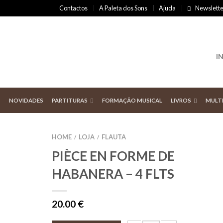
Contactos
A Paleta dos Sons
Ajuda
Newslette
I
NOVIDADES
PARTITURAS
FORMAÇÃO MUSICAL
LIVROS
MULT
HOME
LOJA
FLAUTA
/
/
PIÈCE EN FORME DE
HABANERA – 4 FLTS
20.00
€