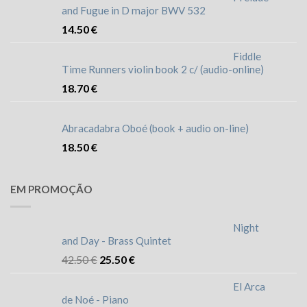
and Fugue in D major BWV 532
14.50
€
Fiddle
Time Runners violin book 2 c/ (audio-online)
18.70
€
Abracadabra Oboé (book + audio on-line)
18.50
€
EM PROMOÇÃO
Night
and Day - Brass Quintet
42.50
€
25.50
€
El Arca
de Noé - Piano