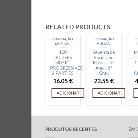
RELATED PRODUCTS
FORMAÇÃO
FORMAÇÃO
F
MUSICAL
MUSICAL
100
Sebenta de
Mu
DICTEES
Formação
T
MUSIC.
Musical -9º
C
PROGRESSIVES
Ano – 5º
2 PARTIES
Grau
C
16.05
€
23.55
€
ADICIONAR
ADICIONAR
PRODUTOS RECENTES
EM 