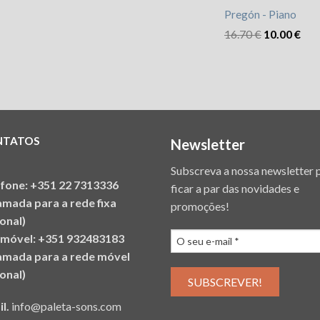
Pregón - Piano
16.70
€
10.00
€
NTATOS
Newsletter
Subscreva a nossa newsletter 
efone: +351 22 7313336
ficar a par das novidades e
amada para a rede fixa
promoções!
onal)
emóvel: +351 932483183
amada para a rede móvel
onal)
il.
info@paleta-sons.com