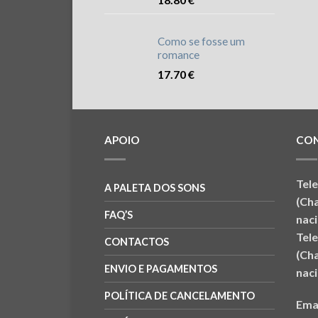
Como se fosse um
romance
17.70
€
APOIO
CO
Tel
A PALETA DOS SONS
(Ch
FAQ’S
naci
Tel
CONTACTOS
(Ch
ENVIO E PAGAMENTOS
naci
POLÍTICA DE CANCELAMENTO
Ema