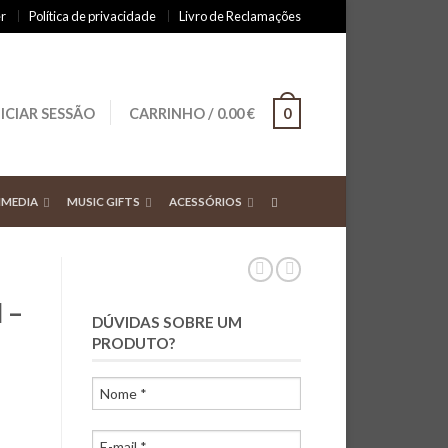
r
Política de privacidade
Livro de Reclamações
NICIAR SESSÃO
CARRINHO
/
0.00
€
0
IMEDIA
MUSIC GIFTS
ACESSÓRIOS
 –
DÚVIDAS SOBRE UM
PRODUTO?