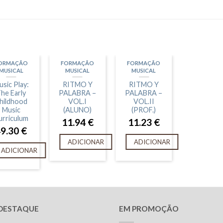
ORMAÇÃO
FORMAÇÃO
FORMAÇÃO
MUSICAL
MUSICAL
MUSICAL
sic Play:
RITMO Y
RITMO Y
he Early
PALABRA –
PALABRA –
hildhood
VOL.I
VOL.II
Music
(ALUNO)
(PROF.)
urriculum
11.94
€
11.23
€
49.30
€
ADICIONAR
ADICIONAR
ADICIONAR
DESTAQUE
EM PROMOÇÃO