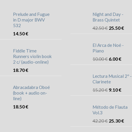
Prelude and Fugue
Night and Day -
in D major BWV
Brass Quintet
532
42.50
€
25.50
€
14.50
€
El Arca de Noé -
Fiddle Time
Piano
Runners violin book
10.00
€
6.00
€
2 c/ (audio-online)
18.70
€
Lectura Musical 2º -
Clarinete
Abracadabra Oboé
15.20
€
9.10
€
(book + audio on-
line)
18.50
€
Método de Flauta
Vol.3
42.20
€
25.30
€