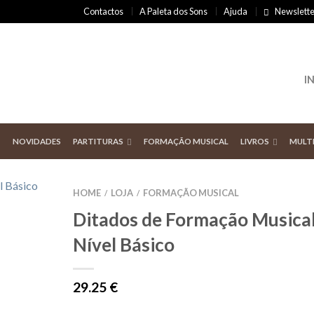
Contactos
A Paleta dos Sons
Ajuda
Newslette
I
NOVIDADES
PARTITURAS
FORMAÇÃO MUSICAL
LIVROS
MULT
HOME
LOJA
FORMAÇÃO MUSICAL
/
/
Ditados de Formação Musical
Nível Básico
29.25
€