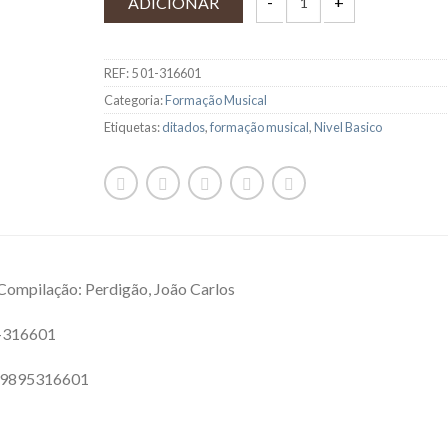
ADICIONAR
REF:
5 01-316601
Categoria:
Formação Musical
Etiquetas:
ditados
,
formação musical
,
Nivel Basico
Compilação: Perdigão, João Carlos
1-316601
89895316601