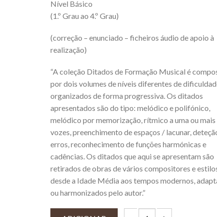
Nível Básico
(1.º Grau ao 4.º Grau)
(correção – enunciado – ficheiros áudio de apoio à
realização)
“A coleção Ditados de Formação Musical é compo
por dois volumes de níveis diferentes de dificuldad
organizados de forma progressiva. Os ditados
apresentados são do tipo: melódico e polifónico,
melódico por memorização, rítmico a uma ou mais
vozes, preenchimento de espaços / lacunar, deteçã
erros, reconhecimento de funções harmónicas e
cadências. Os ditados que aqui se apresentam são
retirados de obras de vários compositores e estilo
desde a Idade Média aos tempos modernos, adap
ou harmonizados pelo autor.”