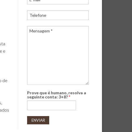
sta
e e
o de
Prove que é humano, resolva a
seguinte conta: 3+8?
*
s,
tados