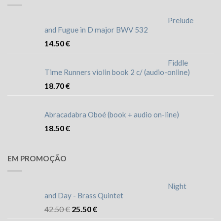
Prelude
and Fugue in D major BWV 532
14.50
€
Fiddle
Time Runners violin book 2 c/ (audio-online)
18.70
€
Abracadabra Oboé (book + audio on-line)
18.50
€
EM PROMOÇÃO
Night
and Day - Brass Quintet
42.50
€
25.50
€