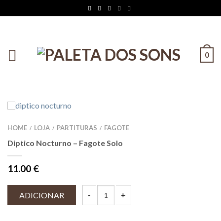
0
HOME
LOJA
PARTITURAS
FAGOTE
/
/
/
Diptico Nocturno – Fagote Solo
11.00
€
ADICIONAR