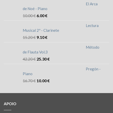
El Arca
de Noé - Piano
10.00
€
6.00
€
Lectura
Musical 2º - Clarinete
15.20
€
9.10
€
Método
de Flauta Vol.3
42.20
€
25.30
€
Pregón -
Piano
16.70
€
10.00
€
APOIO