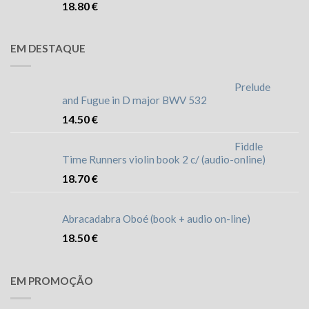
18.80
€
EM DESTAQUE
Prelude
and Fugue in D major BWV 532
14.50
€
Fiddle
Time Runners violin book 2 c/ (audio-online)
18.70
€
Abracadabra Oboé (book + audio on-line)
18.50
€
EM PROMOÇÃO