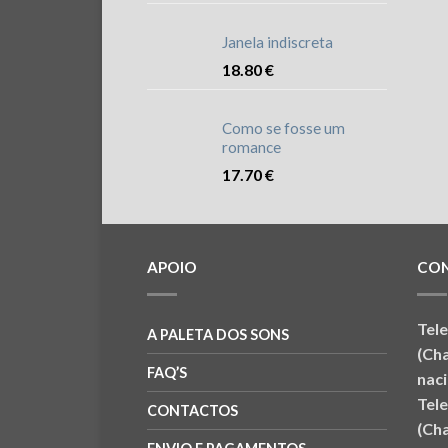
Janela indiscreta
18.80
€
Como se fosse um
romance
17.70
€
APOIO
CO
Tel
A PALETA DOS SONS
(Ch
FAQ’S
naci
Tel
CONTACTOS
(Ch