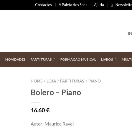
Contactos
A Paleta dos Sons
Ajuda
Newslette
I
NOVIDADES
PARTITURAS
FORMAÇÃO MUSICAL
LIVROS
MULT
HOME
LOJA
PARTITURAS
PIANO
/
/
/
Bolero – Piano
16.60
€
Autor: Maurice Ravel