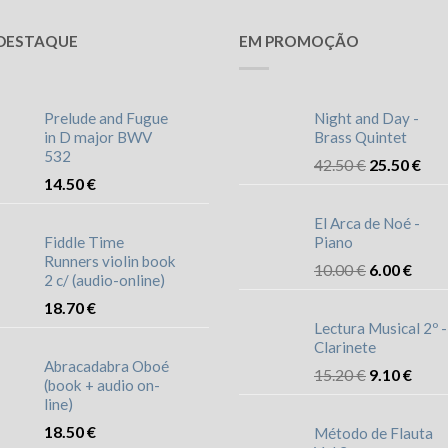
DESTAQUE
EM PROMOÇÃO
Prelude and Fugue
Night and Day -
in D major BWV
Brass Quintet
532
42.50
€
25.50
€
14.50
€
El Arca de Noé -
Fiddle Time
Piano
Runners violin book
10.00
€
6.00
€
2 c/ (audio-online)
18.70
€
Lectura Musical 2º -
Clarinete
Abracadabra Oboé
15.20
€
9.10
€
(book + audio on-
line)
18.50
€
Método de Flauta