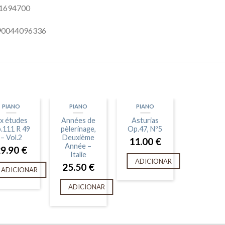
01694700
790044096336
PIANO
PIANO
PIANO
ix études
Années de
Asturias
.111 R 49
pèlerinage,
Op.47, Nº5
– Vol.2
Deuxième
11.00
€
Année –
29.90
€
Italie
ADICIONAR
25.50
€
ADICIONAR
ADICIONAR