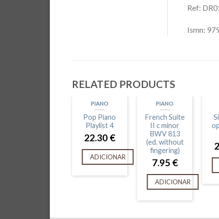
Ref: DR
Ismn: 9
RELATED PRODUCTS
PIANO
PIANO
Pop Piano
French Suite
S
Playlist 4
II c minor
op
BWV 813
22.30
€
(ed. without
fingering)
ADICIONAR
7.95
€
ADICIONAR