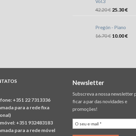
Vol.3
42.20
€
25.30
€
Pregón - Piano
16.70
€
10.00
€
NTATOS
Newsletter
Subscreva a nossa newsletter 
efone: +351 22 7313336
ficar a par das novidades e
amada para a rede fixa
promoções!
onal)
emóvel: +351 932483183
amada para a rede móvel