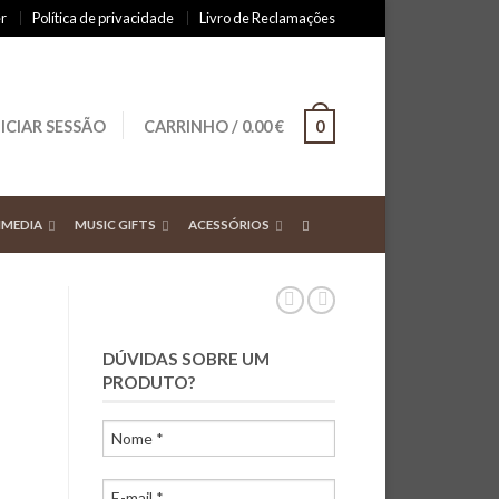
r
Política de privacidade
Livro de Reclamações
NICIAR SESSÃO
CARRINHO
/
0.00
€
0
IMEDIA
MUSIC GIFTS
ACESSÓRIOS
DÚVIDAS SOBRE UM
PRODUTO?