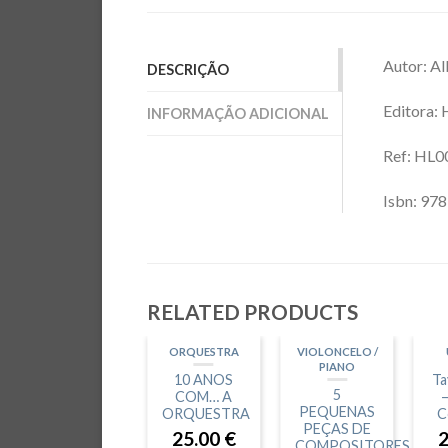
Autor: A
DESCRIÇÃO
Editora: 
INFORMAÇÃO ADICIONAL
Ref:
HL0
Isbn: 97
RELATED PRODUCTS
ORQUESTRA
VIOLONCELO /
PIANO
10 ANOS
Ta
5
COM… A
–
PEQUENAS
ORQUESTRA
C
PEÇAS DE
25.00
€
COMPOSITORES