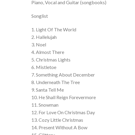
Piano, Vocal and Guitar (songbooks)
Songlist
1. Light Of The World
2. Hallelujah
3. Noel
4. Almost There
5. Christmas Lights
6. Mistletoe
7. Something About December
8. Underneath The Tree
9. Santa Tell Me
10. He Shall Reign Forevermore
11. Snowman
12. For Love On Christmas Day
13. Cozy Little Christmas
14. Present Without A Bow
15. Glittery