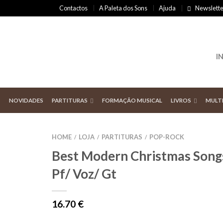
Contactos
A Paleta dos Sons
Ajuda
Newslette
I
NOVIDADES
PARTITURAS
FORMAÇÃO MUSICAL
LIVROS
MULT
HOME
LOJA
PARTITURAS
POP-ROCK
/
/
/
Best Modern Christmas Song
Pf/ Voz/ Gt
16.70
€