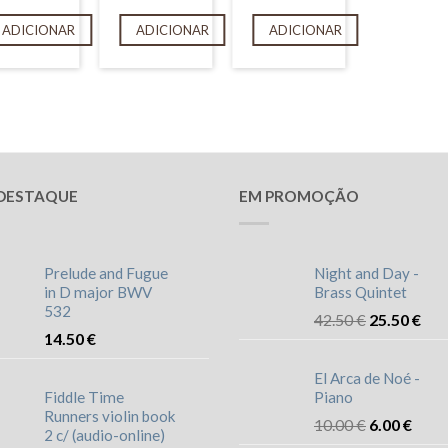
ADICIONAR
ADICIONAR
ADICIONAR
DESTAQUE
EM PROMOÇÃO
Prelude and Fugue
Night and Day -
in D major BWV
Brass Quintet
532
42.50
€
25.50
€
14.50
€
El Arca de Noé -
Fiddle Time
Piano
Runners violin book
10.00
€
6.00
€
2 c/ (audio-online)