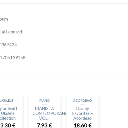
lbum
Hal Leonard
0367424
81705139158
UKULELE
PIANO
ACORDEÃO
ylor Swift
PIANISTA
Disney
 Ukulele
CONTEMPORÂNEO
Favorites –
ollection
VOL.I
Acordeão
23.30
€
7.93
€
18.60
€