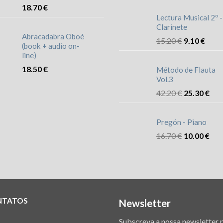
18.70
€
Lectura Musical 2º -
Clarinete
Abracadabra Oboé
15.20
€
9.10
€
(book + audio on-
line)
18.50
€
Método de Flauta
Vol.3
42.20
€
25.30
€
Pregón - Piano
16.70
€
10.00
€
NTATOS
Newsletter
Subscreva a nossa newsletter 