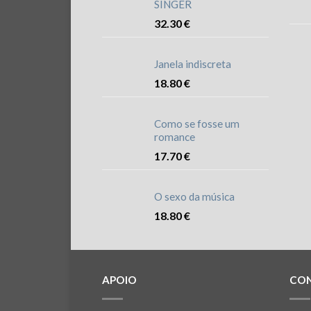
SINGER
32.30
€
Janela indiscreta
18.80
€
Como se fosse um
romance
17.70
€
O sexo da música
18.80
€
APOIO
CO