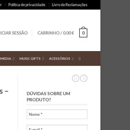
r
Política de privacidade
Livro de Reclamações
NICIAR SESSÃO
CARRINHO
/
0.00
€
0
IMEDIA
MUSIC GIFTS
ACESSÓRIOS
s –
DÚVIDAS SOBRE UM
PRODUTO?