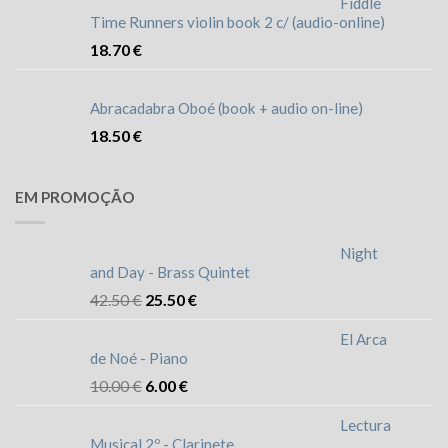
Fiddle
Time Runners violin book 2 c/ (audio-online)
18.70
€
Abracadabra Oboé (book + audio on-line)
18.50
€
EM PROMOÇÃO
Night
and Day - Brass Quintet
42.50
€
25.50
€
El Arca
de Noé - Piano
10.00
€
6.00
€
Lectura
Musical 2º - Clarinete