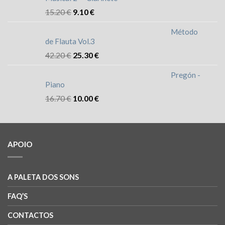
15.20
€
9.10
€
Método
de Flauta Vol.3
42.20
€
25.30
€
Pregón -
Piano
16.70
€
10.00
€
APOIO
A PALETA DOS SONS
FAQ’S
CONTACTOS